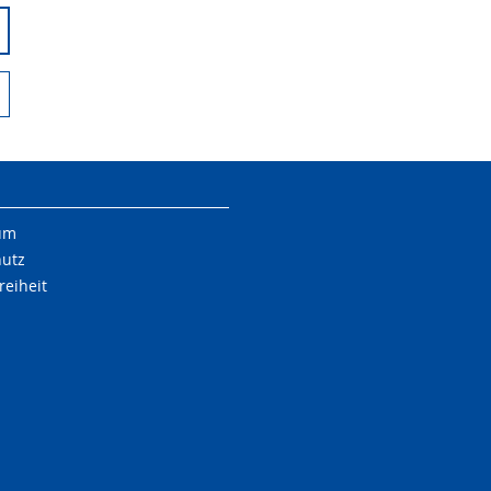
um
hutz
reiheit