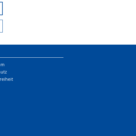
um
hutz
reiheit