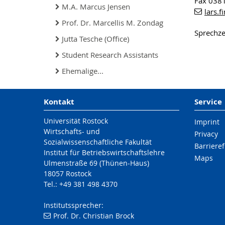
Fax 038
M.A. Marcus Jensen
lars.f
Prof. Dr. Marcellis M. Zondag
Sprechze
Jutta Tesche (Office)
Student Research Assistants
Ehemalige...
Kontakt
Service
Universität Rostock
Imprint
Wirtschafts- und
Privacy
Sozialwissenschaftliche Fakultät
Barrieref
Institut für Betriebswirtschaftslehre
Maps
Ulmenstraße 69 (Thünen-Haus)
18057 Rostock
Tel.: +49 381 498 4370
Institutssprecher:
Prof. Dr. Christian Brock