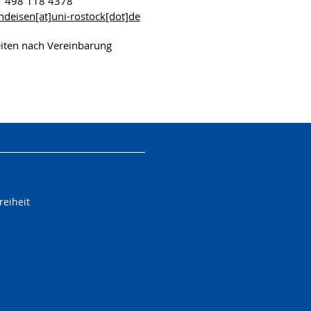
1 498 118 4378
indeisen[at]uni-rostock[dot]de
iten nach Vereinbarung
reiheit